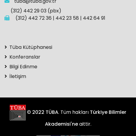
tuba@tuba.gov.tr
(312) 442 29 03 (pbx)
(312) 442 72 36 | 442 23 58 | 442 64 91
Tüba Kütüphanesi
Konferanslar
Bilgi Edinme
İletişim
©
2022 TÜBA
. Tüm hakları
Türkiye Bilimler
Akademisi'ne
aittir.