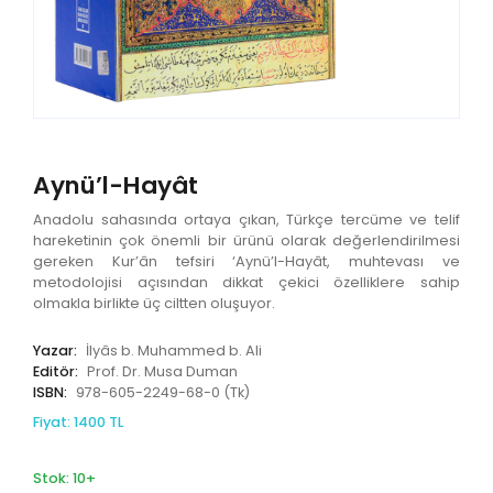
Aynü’l-Hayât
Anadolu sahasında ortaya çıkan, Türkçe tercüme ve telif
hareketinin çok önemli bir ürünü olarak değerlendirilmesi
gereken Kur’ân tefsiri ‘Aynü’l-Hayât, muhtevası ve
metodolojisi açısından dikkat çekici özelliklere sahip
olmakla birlikte üç ciltten oluşuyor.
Yazar:
İlyâs b. Muhammed b. Ali
Editör:
Prof. Dr. Musa Duman
ISBN:
978-605-2249-68-0 (Tk)
Fiyat: 1400 TL
Stok: 10+