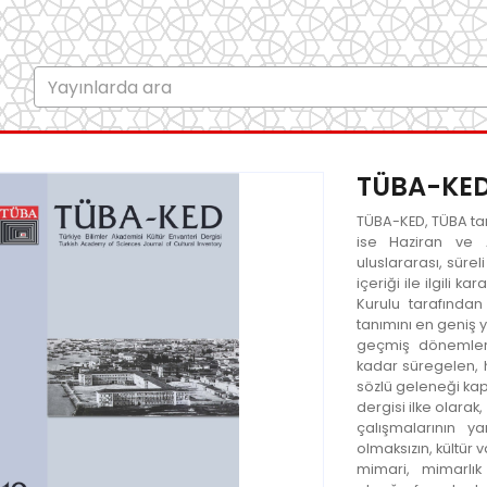
TÜBA-KED
TÜBA-KED, TÜBA tar
ise Haziran ve 
uluslararası, sürel
içeriği ile ilgili 
Kurulu tarafından 
tanımını en geniş y
geçmiş dönemle
kadar süregelen, h
sözlü geleneği ka
dergisi ilke olara
çalışmalarının y
olmaksızın, kültür v
mimari, mimarlık 