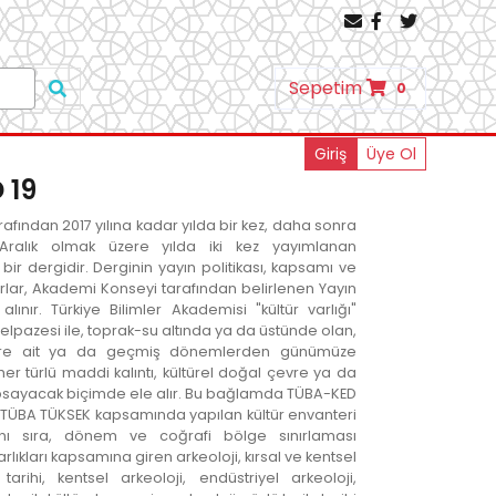
Sepetim
0
Giriş
Üye Ol
 19
afından 2017 yılına kadar yılda bir kez, daha sonra
Aralık olmak üzere yılda iki kez yayımlanan
i bir dergidir. Derginin yayın politikası, kapsamı ve
kararlar, Akademi Konseyi tarafından belirlenen Yayın
alınır. Türkiye Bilimler Akademisi "kültür varlığı"
elpazesi ile, toprak-su altında ya da üstünde olan,
re ait ya da geçmiş dönemlerden günümüze
er türlü maddi kalıntı, kültürel doğal çevre ya da
psayacak biçimde ele alır. Bu bağlamda TÜBA-KED
k, TÜBA TÜKSEK kapsamında yapılan kültür envanteri
anı sıra, dönem ve coğrafi bölge sınırlaması
arlıkları kapsamına giren arkeoloji, kırsal ve kentsel
tarihi, kentsel arkeoloji, endüstriyel arkeoloji,