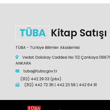
TÜBA
Kitap Satışı
TÜBA - Türkiye Bilimler Akademisi
Vedat Dalokay Caddesi No: 112 Çankaya 0667
ANKARA
tuba@tuba.gov.tr
(312) 442 29 03 (pbx)
(312) 442 72 36 | 442 23 58 | 442 64 91