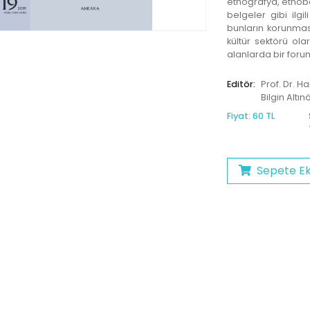
etnoğrafya, etnobota
belgeler gibi ilg
bunların korunmas
kültür sektörü olar
alanlarda bir forum
Editör:
Prof. Dr. H
Bilgin Altın
Fiyat: 60 TL
Sepete Ek