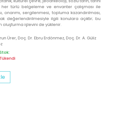
nik, kültürel çevre, jeoarkeoloji, sözlü tarih, tarihi
ili her türlü belgeleme ve envanter çalışması ile
ı, onarımı, sergilenmesi, topluma kazandırılması,
ak değerlendirilmesiyle ilgili konulara açıktır; bu
 oluşturma işlevini de yüklenir.
arun Ürer, Doç. Dr. Ebru Erdönmez, Doç. Dr. A. Güliz
öz
Stok:
Tükendi
le