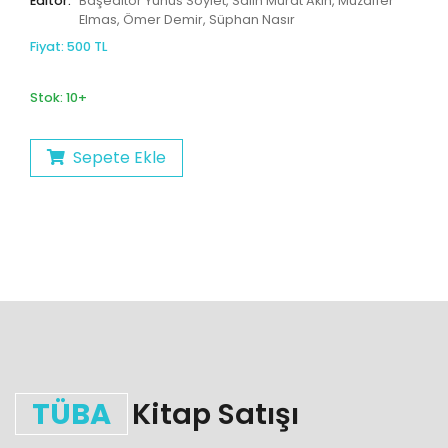
Editör:
Başeditör Yunus Söylet, Salih Murat Akın, Muzaffer
Elmas, Ömer Demir, Süphan Nasır
Fiyat: 500 TL
Stok: 10+
Sepete Ekle
TÜBA
Kitap Satışı