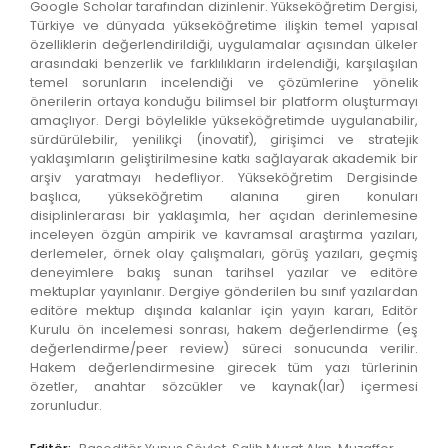
Google Scholar tarafından dizinlenir. Yükseköğretim Dergisi,
Türkiye ve dünyada yükseköğretime ilişkin temel yapısal
özelliklerin değerlendirildiği, uygulamalar açısından ülkeler
arasındaki benzerlik ve farklılıkların irdelendiği, karşılaşılan
temel sorunların incelendiği ve çözümlerine yönelik
önerilerin ortaya konduğu bilimsel bir platform oluşturmayı
amaçlıyor. Dergi böylelikle yükseköğretimde uygulanabilir,
sürdürülebilir, yenilikçi (inovatif), girişimci ve stratejik
yaklaşımların geliştirilmesine katkı sağlayarak akademik bir
arşiv yaratmayı hedefliyor. Yükseköğretim Dergisinde
başlıca, yükseköğretim alanına giren konuları
disiplinlerarası bir yaklaşımla, her açıdan derinlemesine
inceleyen özgün ampirik ve kavramsal araştırma yazıları,
derlemeler, örnek olay çalışmaları, görüş yazıları, geçmiş
deneyimlere bakış sunan tarihsel yazılar ve editöre
mektuplar yayınlanır. Dergiye gönderilen bu sınıf yazılardan
editöre mektup dışında kalanlar için yayın kararı, Editör
Kurulu ön incelemesi sonrası, hakem değerlendirme (eş
değerlendirme/peer review) süreci sonucunda verilir.
Hakem değerlendirmesine girecek tüm yazı türlerinin
özetler, anahtar sözcükler ve kaynak(lar) içermesi
zorunludur.