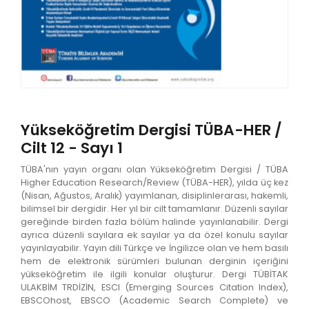
Yükseköğretim Dergisi TÜBA-HER /
Cilt 12 - Sayı 1
TÜBA'nın yayın organı olan Yükseköğretim Dergisi / TÜBA
Higher Education Research/Review (TÜBA-HER), yılda üç kez
(Nisan, Ağustos, Aralık) yayımlanan, disiplinlerarası, hakemli,
bilimsel bir dergidir. Her yıl bir cilt tamamlanır. Düzenli sayılar
gereğinde birden fazla bölüm halinde yayınlanabilir. Dergi
ayrıca düzenli sayılara ek sayılar ya da özel konulu sayılar
yayınlayabilir. Yayın dili Türkçe ve İngilizce olan ve hem basılı
hem de elektronik sürümleri bulunan derginin içeriğini
yükseköğretim ile ilgili konular oluşturur. Dergi TÜBİTAK
ULAKBİM TRDİZİN, ESCI (Emerging Sources Citation Index),
EBSCOhost, EBSCO (Academic Search Complete) ve